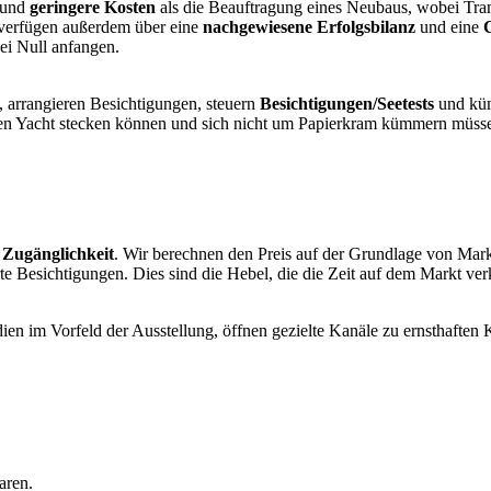
und
geringere Kosten
als die Beauftragung eines Neubaus, wobei Tra
verfügen außerdem über eine
nachgewiesene Erfolgsbilanz
und eine
C
bei Null anfangen.
 arrangieren Besichtigungen, steuern
Besichtigungen/Seetests
und küm
tigen Yacht stecken können und sich nicht um Papierkram kümmern müss
Zugänglichkeit
. Wir berechnen den Preis auf der Grundlage von Mark
erte Besichtigungen. Dies sind die Hebel, die die Zeit auf dem Markt v
ien im Vorfeld der Ausstellung, öffnen gezielte Kanäle zu ernsthaften
aren.