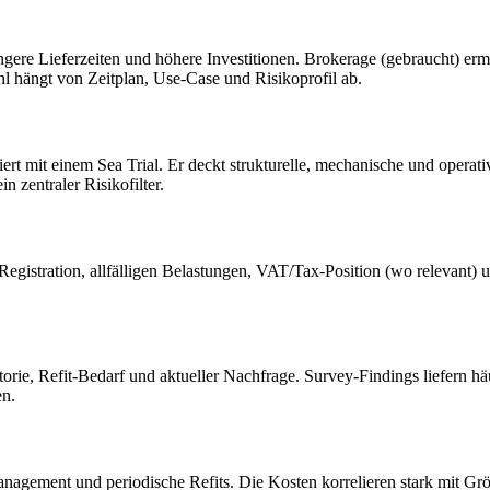
gere Lieferzeiten und höhere Investitionen. Brokerage (gebraucht) ermö
hl hängt von Zeitplan, Use-Case und Risikoprofil ab.
rt mit einem Sea Trial. Er deckt strukturelle, mechanische und operat
 zentraler Risikofilter.
/Registration, allfälligen Belastungen, VAT/Tax-Position (wo relevan
storie, Refit-Bedarf und aktueller Nachfrage. Survey-Findings liefern 
en.
nagement und periodische Refits. Die Kosten korrelieren stark mit Grö