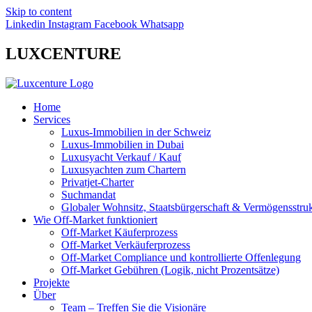
Skip to content
Linkedin
Instagram
Facebook
Whatsapp
LUXCENTURE
Home
Services
Luxus-Immobilien in der Schweiz
Luxus-Immobilien in Dubai
Luxusyacht Verkauf / Kauf
Luxusyachten zum Chartern
Privatjet-Charter
Suchmandat
Globaler Wohnsitz, Staatsbürgerschaft & Vermögensstruk
Wie Off-Market funktioniert
Off-Market Käuferprozess
Off-Market Verkäuferprozess
Off-Market Compliance und kontrollierte Offenlegung
Off-Market Gebühren (Logik, nicht Prozentsätze)
Projekte
Über
Team – Treffen Sie die Visionäre