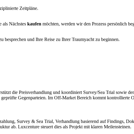
iplinierte Zeitpläne.
e als Nächstes
kaufen
möchten, werden wir den Prozess persönlich begle
zu besprechen und Ihre Reise zu Ihrer Traumyacht zu beginnen.
rstützt die Preisverhandlung und koordiniert Survey/Sea Trial sowie den
d geprüfte Gegenparteien. Im Off-Market Bereich kommt kontrollierte 
Anzahlung, Survey & Sea Trial, Verhandlung basierend auf Findings, 
tur ab. Luxcenture steuert dies als Projekt mit klaren Meilensteinen.