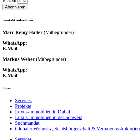
E-Mail
Abonnieren ︎
Kontakt aufnehmen
Marc Rémy Halter
(Mitbegründer)
WhatsApp
:
+41 76 548 35 99
E-Mail
:
marc.halter@luxcenture.com
Markus Weber
(Mitbegründer)
WhatsApp
:
+41 79 403 36 74
E-Mail
:
markus.weber@luxcenture.com
Links
Services
Projekte
Luxus-Immobilien in Dubai
Luxus-Immobilien in der Schweiz
Suchmandat
Globaler Wohnsitz, Staatsbürgerschaft & Vermögensstrukturier
Services