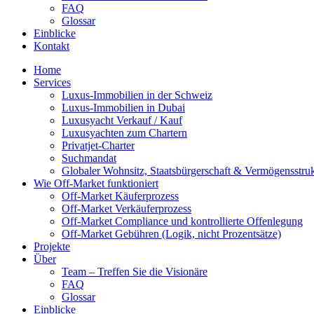
FAQ
Glossar
Einblicke
Kontakt
Home
Services
Luxus-Immobilien in der Schweiz
Luxus-Immobilien in Dubai
Luxusyacht Verkauf / Kauf
Luxusyachten zum Chartern
Privatjet-Charter
Suchmandat
Globaler Wohnsitz, Staatsbürgerschaft & Vermögensstruk
Wie Off-Market funktioniert
Off-Market Käuferprozess
Off-Market Verkäuferprozess
Off-Market Compliance und kontrollierte Offenlegung
Off-Market Gebühren (Logik, nicht Prozentsätze)
Projekte
Über
Team – Treffen Sie die Visionäre
FAQ
Glossar
Einblicke