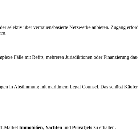
er selektiv über vertrauensbasierte Netzwerke anbieten. Zugang erford
cen.
plexe Fälle mit Refits, mehreren Jurisdiktionen oder Finanzierung d
ungen in Abstimmung mit maritimem Legal Counsel. Das schützt Käufer 
.
Off-Market
Immobilien
,
Yachten
und
Privatjets
zu erhalten.