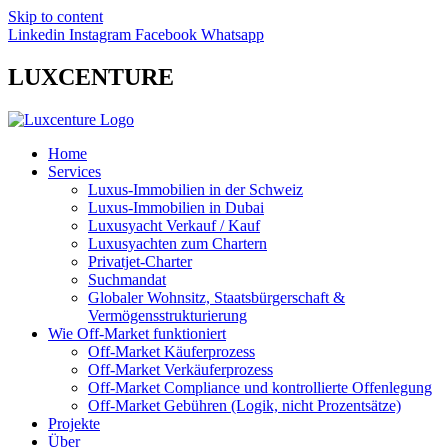
Skip to content
Linkedin
Instagram
Facebook
Whatsapp
LUXCENTURE
Home
Services
Luxus-Immobilien in der Schweiz
Luxus-Immobilien in Dubai
Luxusyacht Verkauf / Kauf
Luxusyachten zum Chartern
Privatjet-Charter
Suchmandat
Globaler Wohnsitz, Staatsbürgerschaft &
Vermögensstrukturierung
Wie Off-Market funktioniert
Off-Market Käuferprozess
Off-Market Verkäuferprozess
Off-Market Compliance und kontrollierte Offenlegung
Off-Market Gebühren (Logik, nicht Prozentsätze)
Projekte
Über