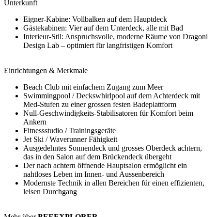
Unterkunft
Eigner-Kabine: Vollbalken auf dem Hauptdeck
Gästekabinen: Vier auf dem Unterdeck, alle mit Bad
Interieur-Stil: Anspruchsvolle, moderne Räume von Dragoni
Design Lab – optimiert für langfristigen Komfort
Einrichtungen & Merkmale
Beach Club mit einfachem Zugang zum Meer
Swimmingpool / Deckswhirlpool auf dem Achterdeck mit
Med-Stufen zu einer grossen festen Badeplattform
Null-Geschwindigkeits-Stabilisatoren für Komfort beim
Ankern
Fitnessstudio / Trainingsgeräte
Jet Ski / Waverunner Fähigkeit
Ausgedehntes Sonnendeck und grosses Oberdeck achtern,
das in den Salon auf dem Brückendeck übergeht
Der nach achtern öffnende Hauptsalon ermöglicht ein
nahtloses Leben im Innen- und Aussenbereich
Modernste Technik in allen Bereichen für einen effizienten,
leisen Durchgang
Mehr über
BEEEXPLORER