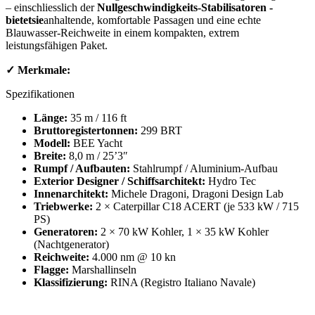
– einschliesslich der
Nullgeschwindigkeits-Stabilisatoren -
bietetsie
anhaltende, komfortable Passagen und eine echte
Blauwasser-Reichweite in einem kompakten, extrem
leistungsfähigen Paket.
✓ Merkmale:
Spezifikationen
Länge:
35 m / 116 ft
Bruttoregistertonnen:
299 BRT
Modell:
BEE Yacht
Breite:
8,0 m / 25’3″
Rumpf / Aufbauten:
Stahlrumpf / Aluminium-Aufbau
Exterior Designer / Schiffsarchitekt:
Hydro Tec
Innenarchitekt:
Michele Dragoni, Dragoni Design Lab
Triebwerke:
2 × Caterpillar C18 ACERT (je 533 kW / 715
PS)
Generatoren:
2 × 70 kW Kohler, 1 × 35 kW Kohler
(Nachtgenerator)
Reichweite:
4.000 nm @ 10 kn
Flagge:
Marshallinseln
Klassifizierung:
RINA (Registro Italiano Navale)