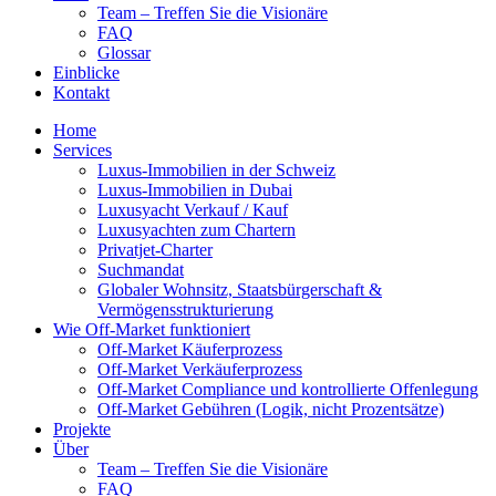
Team – Treffen Sie die Visionäre
FAQ
Glossar
Einblicke
Kontakt
Home
Services
Luxus-Immobilien in der Schweiz
Luxus-Immobilien in Dubai
Luxusyacht Verkauf / Kauf
Luxusyachten zum Chartern
Privatjet-Charter
Suchmandat
Globaler Wohnsitz, Staatsbürgerschaft &
Vermögensstrukturierung
Wie Off-Market funktioniert
Off-Market Käuferprozess
Off-Market Verkäuferprozess
Off-Market Compliance und kontrollierte Offenlegung
Off-Market Gebühren (Logik, nicht Prozentsätze)
Projekte
Über
Team – Treffen Sie die Visionäre
FAQ