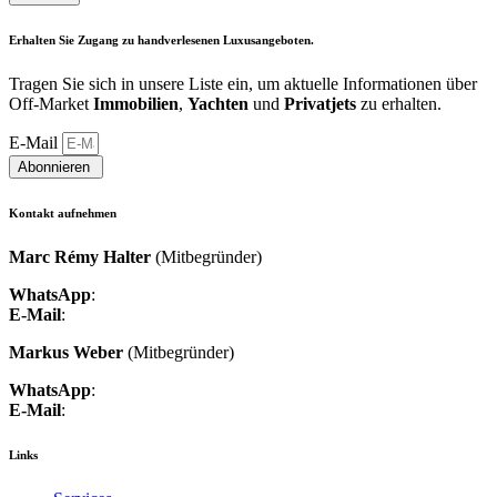
Erhalten Sie Zugang zu
handverlesenen Luxusangeboten
.
Tragen Sie sich in unsere Liste ein, um aktuelle Informationen über
Off-Market
Immobilien
,
Yachten
und
Privatjets
zu erhalten.
E-Mail
Abonnieren ︎
Kontakt aufnehmen
Marc Rémy Halter
(Mitbegründer)
WhatsApp
:
+41 76 548 35 99
E-Mail
:
marc.halter@luxcenture.com
Markus Weber
(Mitbegründer)
WhatsApp
:
+41 79 403 36 74
E-Mail
:
markus.weber@luxcenture.com
Links