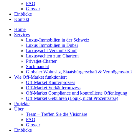
FAQ
Glossar
Einblicke
Kontakt
Home
Services
Luxus-Immobilien in der Schweiz
Luxus-Immobilien in Dubai
Luxusyacht Verkauf / Kauf
Luxusyachten zum Chartern
Privatjet-Charter
Suchmandat
Globaler Wohnsitz, Staatsbürgerschaft & Vermögensstruk
Wie Off-Market funktioniert
Off-Market Käuferprozess
Off-Market Verkäuferprozess
Off-Market Compliance und kontrollierte Offenlegung
Off-Market Gebühren (Logik, nicht Prozentsätze)
Projekte
Über
Team – Treffen Sie die Visionäre
FAQ
Glossar
Einblicke