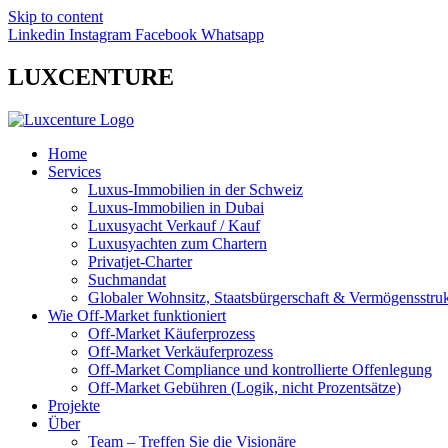
Skip to content
Linkedin
Instagram
Facebook
Whatsapp
LUXCENTURE
Home
Services
Luxus-Immobilien in der Schweiz
Luxus-Immobilien in Dubai
Luxusyacht Verkauf / Kauf
Luxusyachten zum Chartern
Privatjet-Charter
Suchmandat
Globaler Wohnsitz, Staatsbürgerschaft & Vermögensstruk
Wie Off-Market funktioniert
Off-Market Käuferprozess
Off-Market Verkäuferprozess
Off-Market Compliance und kontrollierte Offenlegung
Off-Market Gebühren (Logik, nicht Prozentsätze)
Projekte
Über
Team – Treffen Sie die Visionäre